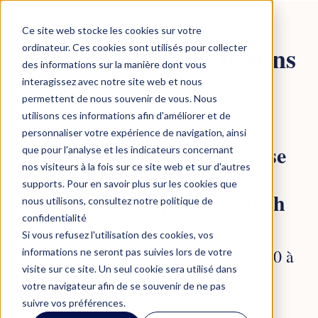
Ce site web stocke les cookies sur votre
« Des enfants, des destins
ordinateur. Ces cookies sont utilisés pour collecter
des informations sur la manière dont vous
interagissez avec notre site web et nous
»
permettent de nous souvenir de vous. Nous
utilisons ces informations afin d'améliorer et de
personnaliser votre expérience de navigation, ainsi
De Buchenwald à l'OSE : se
que pour l'analyse et les indicateurs concernant
nos visiteurs à la fois sur ce site web et sur d'autres
supports. Pour en savoir plus sur les cookies que
reconstruire après la Shoah
nous utilisons, consultez notre politique de
confidentialité
Si vous refusez l'utilisation des cookies, vos
Mercredi 12 novembre 2025,
de 9h00 à
informations ne seront pas suivies lors de votre
visite sur ce site. Un seul cookie sera utilisé dans
17h00
votre navigateur afin de se souvenir de ne pas
suivre vos préférences.