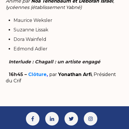
Animé par
Noa Tenenbaum et Deborah Israel
,
lycéennes (établissement Yabné)
Maurice Weksler
Suzanne Lissak
Dora Wainfeld
Edmond Adler
Interlude : Chagall : un artiste engagé
16h45 –
Clôture
,
par
Yonathan Arfi
, Président
du Crif