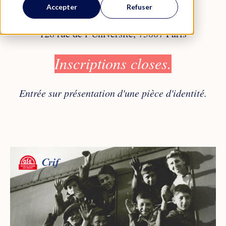
Salle Colbert
Accepter
Refuser
128 rue de l’Université, 75007 Paris
Inscriptions closes.
Entrée sur présentation d'une pièce d'identité.